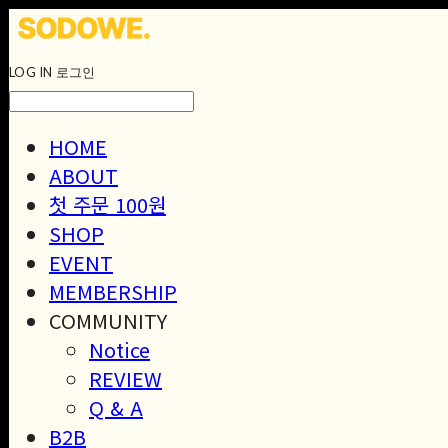
LOG IN
로그인
HOME
ABOUT
첫 주문 100원
SHOP
EVENT
MEMBERSHIP
COMMUNITY
Notice
REVIEW
Q & A
B2B