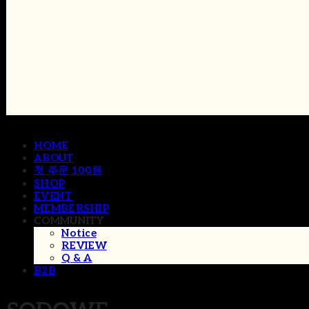
HOME
ABOUT
첫 주문 100원
SHOP
EVENT
MEMBERSHIP
COMMUNITY
Notice
REVIEW
Q & A
B2B