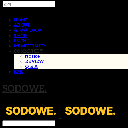
HOME
ABOUT
첫 주문 100원
SHOP
EVENT
MEMBERSHIP
COMMUNITY
Notice
REVIEW
Q & A
B2B
SODOWE.