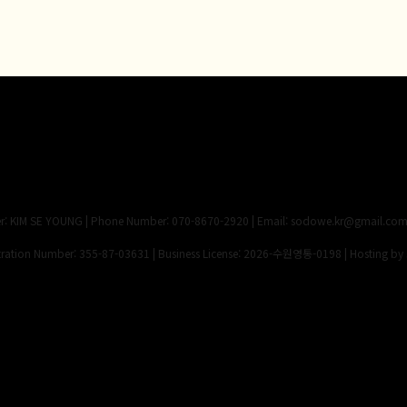
 KIM SE YOUNG | Phone Number: 070-8670-2920 | Email: sodowe.kr@gmail.co
ation Number:
355-87-03631
| Business License:
2026-수원영통-0198
| Hosting by