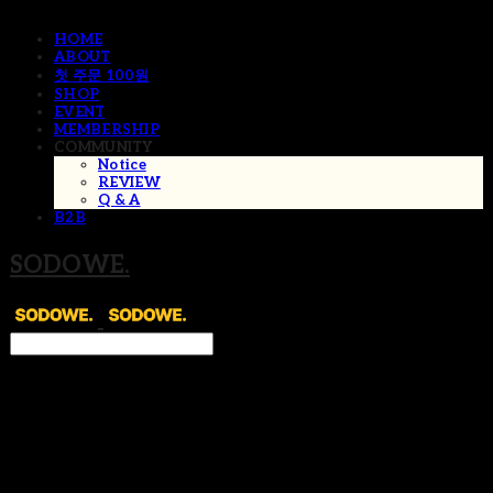
HOME
ABOUT
첫 주문 100원
SHOP
EVENT
MEMBERSHIP
COMMUNITY
Notice
REVIEW
Q & A
B2B
SODOWE.
Search
검색
Log In
로그인
Cart
장바구니