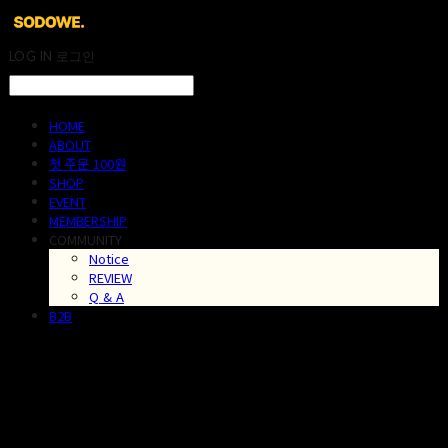
LOG IN
로그인
HOME
ABOUT
첫 주문 100원
SHOP
EVENT
MEMBERSHIP
COMMUNITY
Notice
REVIEW
Q & A
B2B