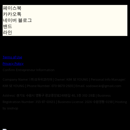
페이스북
카카오톡
네이버 블로그
밴드
라인
Terms of Use
Privacy Policy
Confirm Entrepreneur Information
Company Name: (주)쏘두위코리아 | Owner: KIM SE YOUNG | Personal Info Manager:
KIM SE YOUNG | Phone Number: 070-8670-2920 | Email: sodowe.kr@gmail.com
Address: 경기도 수원시 영통구 광교중앙로248번길 40, 3층 302-28호 | Business
Registration Number:
355-87-03631
| Business License:
2026-수원영통-0198
| Hosting
by sixshop