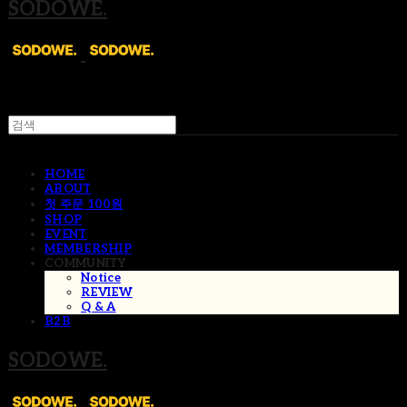
SODOWE.
HOME
ABOUT
첫 주문 100원
SHOP
EVENT
MEMBERSHIP
COMMUNITY
Notice
REVIEW
Q & A
B2B
SODOWE.