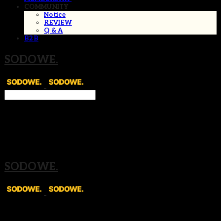
COMMUNITY
Notice
REVIEW
Q & A
B2B
SODOWE.
Search
검색
Log In
로그인
Cart
장바구니
SODOWE.