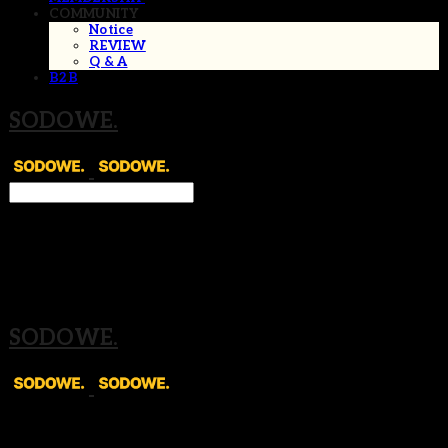
COMMUNITY
Notice
REVIEW
Q & A
B2B
SODOWE.
Search
검색
Log In
로그인
Cart
장바구니
SODOWE.