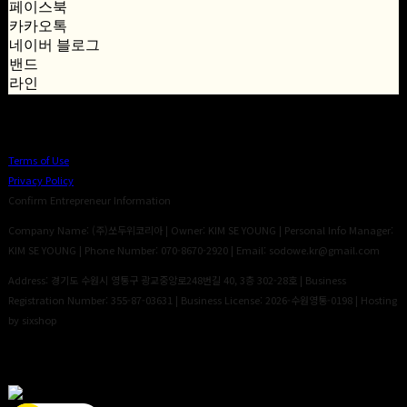
페이스북
카카오톡
네이버 블로그
밴드
라인
Terms of Use
Privacy Policy
Confirm Entrepreneur Information
Company Name: (주)쏘두위코리아 | Owner: KIM SE YOUNG | Personal Info Manager:
KIM SE YOUNG | Phone Number: 070-8670-2920 | Email: sodowe.kr@gmail.com
Address: 경기도 수원시 영통구 광교중앙로248번길 40, 3층 302-28호 | Business
Registration Number:
355-87-03631
| Business License:
2026-수원영통-0198
| Hosting
by sixshop