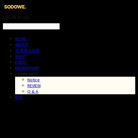
LOG IN
로그인
HOME
ABOUT
첫 주문 100원
SHOP
EVENT
MEMBERSHIP
COMMUNITY
Notice
REVIEW
Q & A
B2B