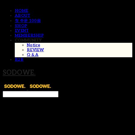
HOME
ABOUT
첫 주문 100원
SHOP
EVENT
MEMBERSHIP
COMMUNITY
Notice
REVIEW
Q & A
B2B
SODOWE.
Search
검색
Log In
로그인
Cart
장바구니