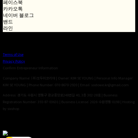
페이스북
카카오톡
네이버 블로그
밴드
라인
Terms of Use
Privacy Policy
Confirm Entrepreneur Information
Company Name: (주)쏘두위코리아 | Owner: KIM SE YOUNG | Personal Info Manager:
KIM SE YOUNG | Phone Number: 070-8670-2920 | Email: sodowe.kr@gmail.com
Address: 경기도 수원시 영통구 광교중앙로248번길 40, 3층 302-28호 | Business
Registration Number:
355-87-03631
| Business License:
2026-수원영통-0198
| Hosting
by sixshop