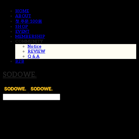
HOME
ABOUT
첫 주문 100원
SHOP
EVENT
MEMBERSHIP
COMMUNITY
Notice
REVIEW
Q & A
B2B
SODOWE.
Search
검색
Log In
로그인
Cart
장바구니