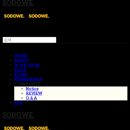
SODOWE.
HOME
ABOUT
첫 주문 100원
SHOP
EVENT
MEMBERSHIP
COMMUNITY
Notice
REVIEW
Q & A
B2B
SODOWE.