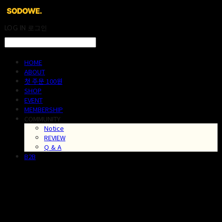
LOG IN
로그인
HOME
ABOUT
첫 주문 100원
SHOP
EVENT
MEMBERSHIP
COMMUNITY
Notice
REVIEW
Q & A
B2B