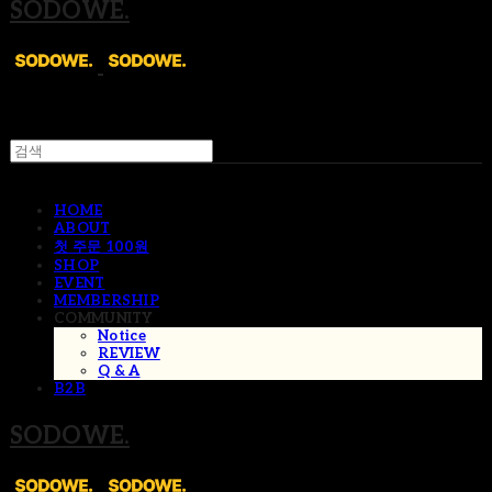
SODOWE.
HOME
ABOUT
첫 주문 100원
SHOP
EVENT
MEMBERSHIP
COMMUNITY
Notice
REVIEW
Q & A
B2B
SODOWE.