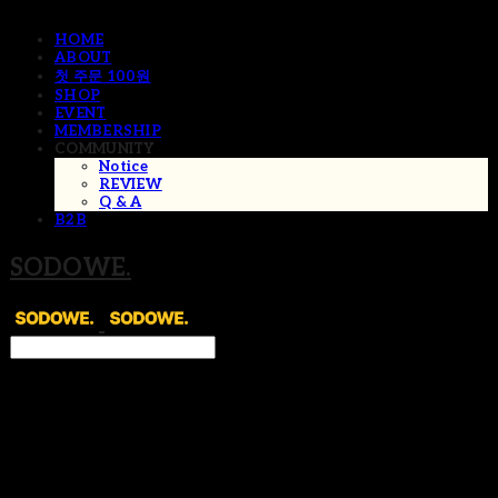
HOME
ABOUT
첫 주문 100원
SHOP
EVENT
MEMBERSHIP
COMMUNITY
Notice
REVIEW
Q & A
B2B
SODOWE.
Search
검색
Log In
로그인
Cart
장바구니