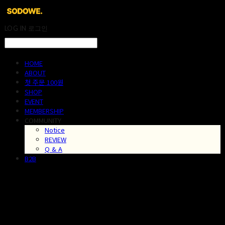
LOG IN
로그인
HOME
ABOUT
첫 주문 100원
SHOP
EVENT
MEMBERSHIP
COMMUNITY
Notice
REVIEW
Q & A
B2B