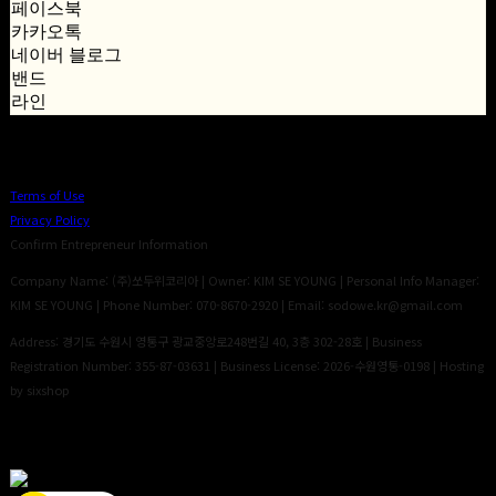
페이스북
카카오톡
네이버 블로그
밴드
라인
Terms of Use
Privacy Policy
Confirm Entrepreneur Information
Company Name: (주)쏘두위코리아 | Owner: KIM SE YOUNG | Personal Info Manager:
KIM SE YOUNG | Phone Number: 070-8670-2920 | Email: sodowe.kr@gmail.com
Address: 경기도 수원시 영통구 광교중앙로248번길 40, 3층 302-28호 | Business
Registration Number:
355-87-03631
| Business License:
2026-수원영통-0198
| Hosting
by sixshop