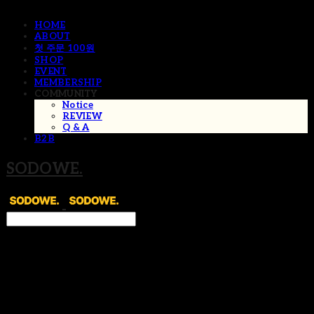
HOME
ABOUT
첫 주문 100원
SHOP
EVENT
MEMBERSHIP
COMMUNITY
Notice
REVIEW
Q & A
B2B
SODOWE.
Search
검색
Log In
로그인
Cart
장바구니