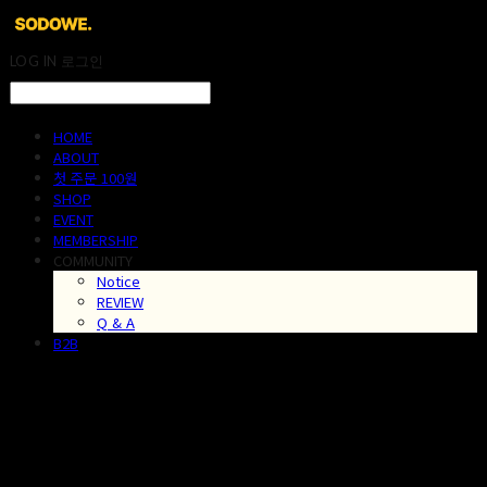
LOG IN
로그인
HOME
ABOUT
첫 주문 100원
SHOP
EVENT
MEMBERSHIP
COMMUNITY
Notice
REVIEW
Q & A
B2B