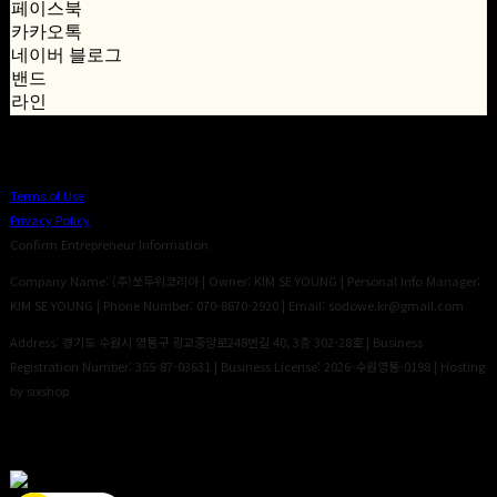
페이스북
카카오톡
네이버 블로그
밴드
라인
Terms of Use
Privacy Policy
Confirm Entrepreneur Information
Company Name: (주)쏘두위코리아 | Owner: KIM SE YOUNG | Personal Info Manager:
KIM SE YOUNG | Phone Number: 070-8670-2920 | Email: sodowe.kr@gmail.com
Address: 경기도 수원시 영통구 광교중앙로248번길 40, 3층 302-28호 | Business
Registration Number:
355-87-03631
| Business License:
2026-수원영통-0198
| Hosting
by sixshop