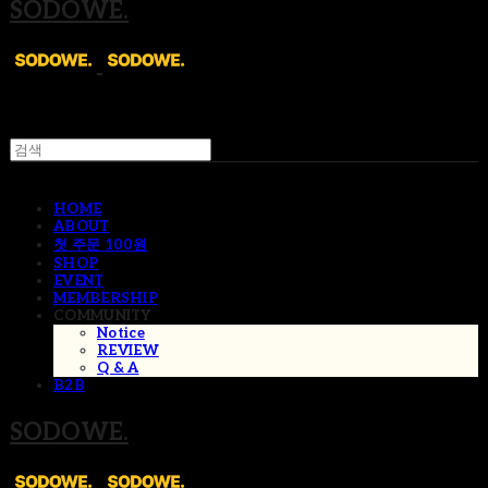
SODOWE.
HOME
ABOUT
첫 주문 100원
SHOP
EVENT
MEMBERSHIP
COMMUNITY
Notice
REVIEW
Q & A
B2B
SODOWE.