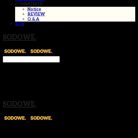
COMMUNITY
Notice
REVIEW
Q & A
B2B
SODOWE.
Search
검색
Log In
로그인
Cart
장바구니
SODOWE.