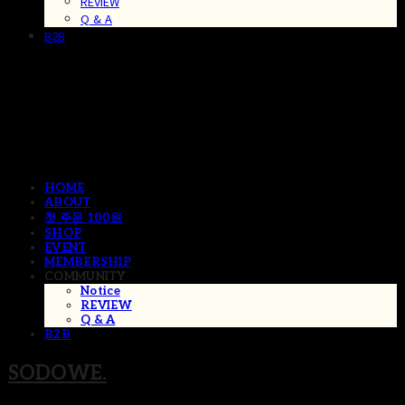
REVIEW
Q & A
B2B
HOME
ABOUT
첫 주문 100원
SHOP
EVENT
MEMBERSHIP
COMMUNITY
Notice
REVIEW
Q & A
B2B
SODOWE.