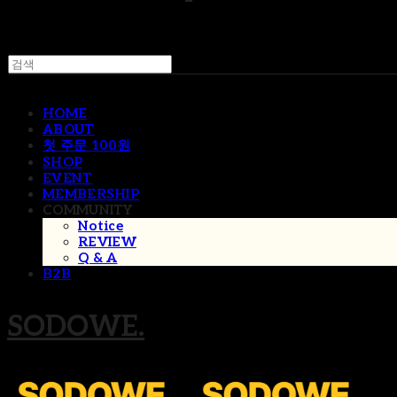
HOME
ABOUT
첫 주문 100원
SHOP
EVENT
MEMBERSHIP
COMMUNITY
Notice
REVIEW
Q & A
B2B
SODOWE.