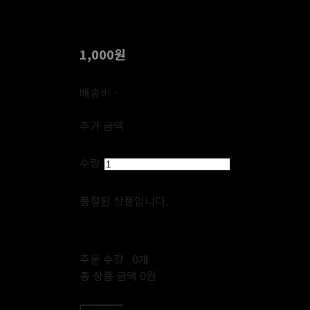
쏘두위 종이 쇼핑백 (소형)
1,000원
배송비
-
함께 구매 시 배송비 절약 상품 보기
추가 금액
수량
품절된 상품입니다.
주문 수량
0개
총 상품 금액
0원