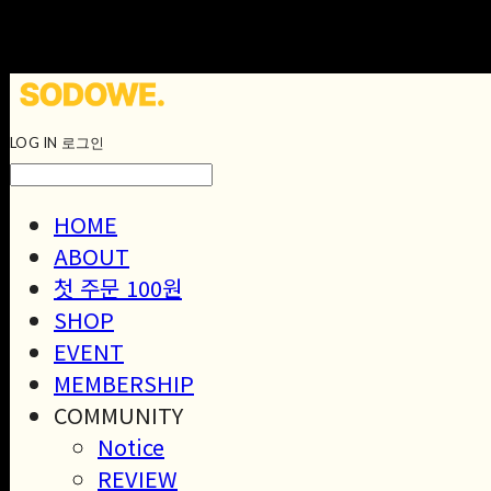
LOG IN
로그인
HOME
ABOUT
첫 주문 100원
SHOP
EVENT
MEMBERSHIP
COMMUNITY
Notice
REVIEW