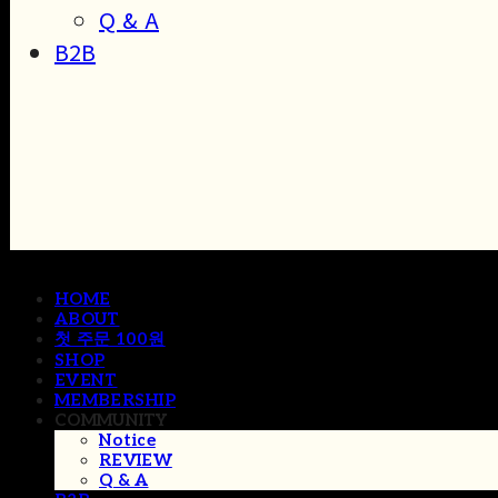
Q & A
B2B
HOME
ABOUT
첫 주문 100원
SHOP
EVENT
MEMBERSHIP
COMMUNITY
Notice
REVIEW
Q & A