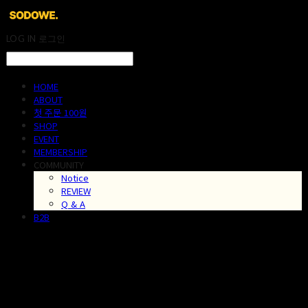
LOG IN
로그인
HOME
ABOUT
첫 주문 100원
SHOP
EVENT
MEMBERSHIP
COMMUNITY
Notice
REVIEW
Q & A
B2B