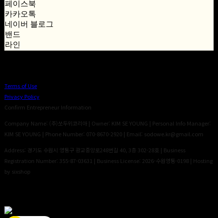
페이스북
카카오톡
네이버 블로그
밴드
라인
Terms of Use
Privacy Policy
Confirm Entrepreneur Information
Company Name: (주)쏘두위코리아 | Owner: KIM SE YOUNG | Personal Info Manager:
KIM SE YOUNG | Phone Number: 070-8670-2920 | Email: sodowe.kr@gmail.com
Address: 경기도 수원시 영통구 광교중앙로248번길 40, 3층 302-28호 | Business
Registration Number:
355-87-03631
| Business License:
2026-수원영통-0198
| Hosting
by sixshop