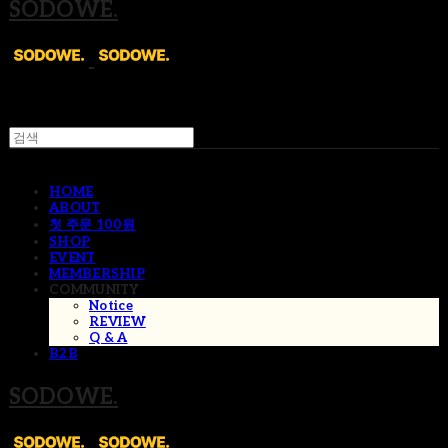
SODOWE.
HOME
ABOUT
첫 주문 100원
SHOP
EVENT
MEMBERSHIP
COMMUNITY
Notice
REVIEW
Q & A
B2B
SODOWE.