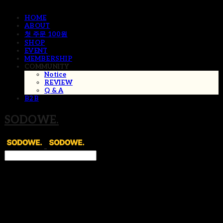
HOME
ABOUT
첫 주문 100원
SHOP
EVENT
MEMBERSHIP
COMMUNITY
Notice
REVIEW
Q & A
B2B
SODOWE.
Search
검색
Log In
로그인
Cart
장바구니